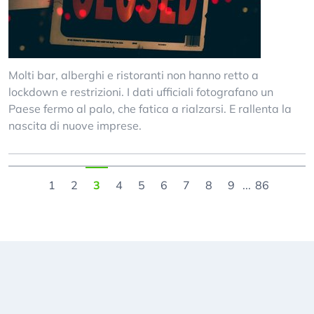
Molti bar, alberghi e ristoranti non hanno retto a
lockdown e restrizioni. I dati ufficiali fotografano un
Paese fermo al palo, che fatica a rialzarsi. E rallenta la
nascita di nuove imprese.
1
2
3
4
5
6
7
8
9
...
86