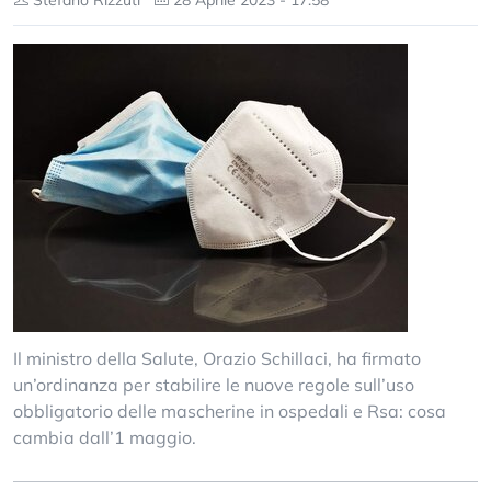
Stefano Rizzuti
28 Aprile 2023 - 17:58
Il ministro della Salute, Orazio Schillaci, ha firmato
un’ordinanza per stabilire le nuove regole sull’uso
obbligatorio delle mascherine in ospedali e Rsa: cosa
cambia dall’1 maggio.