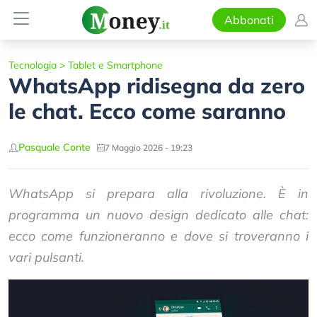
Abbonati
Tecnologia
>
Tablet e Smartphone
WhatsApp ridisegna da zero
le chat. Ecco come saranno
Pasquale Conte
7 Maggio 2026 - 19:23
WhatsApp si prepara alla rivoluzione. È in
programma un nuovo design dedicato alle chat:
ecco come funzioneranno e dove si troveranno i
vari pulsanti.