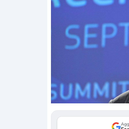
Dalle valutazioni estr
correzione. Cosa sta g
repricing degli asset?
Gli investitori stanno 
mostrando segni di s
verso le (…)
Agg
3 agosto 2026