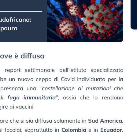
udafricana:
 paura
ove è diffusa
eport settimanale dell’istituto specializzato
e un nuovo ceppo di Covid individuato per la
e presenta una
“costellazione di mutazioni che
 di
fuga immunitaria
”
, ossia che la rendono
re ai vaccini.
are che si sia diffusa solamente in
Sud America
,
i focolai, soprattutto in
Colombia
e in
Ecuador
.