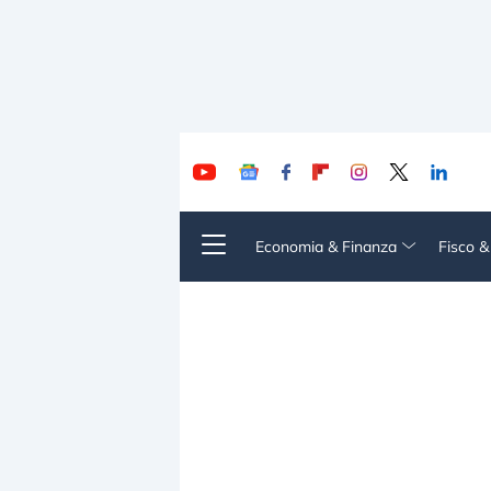
Economia & Finanza
Fisco 