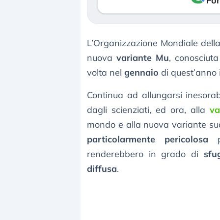
Fon
L’Organizzazione Mondiale dell
nuova
variante Mu
, conosciut
volta nel
gennaio
di quest’anno
Continua ad allungarsi inesorabi
dagli scienziati, ed ora, alla
va
mondo e alla nuova variante su
particolarmente pericolosa
pe
renderebbero in grado di
sfu
diffusa
.