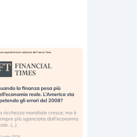
uando la finanza pesa più
Russia e Cina pronti
ell’economia reale. L’America sta
Starlink. Gli investit
ipetendo gli errori del 2008?
sottovalutando il ris
a ricchezza mondiale cresce, ma è
Gli investitori tech c
empre più sganciata dall’economia
ignorare il rischio geop
eale. (…)
17 luglio 2026
 luglio 2026