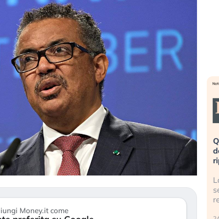
eme alla
«La mia vita è rovinata». Investitori
Q
uidando il
in preda al panico dopo lo scoppio
d
della bolla AI
r
finalmente
Il crollo della bolla AI travolge il
L
tanchezza
Kospi, mentre gli investitori retail (…)
s
r
30 luglio 2026
iungi Money.it come
24