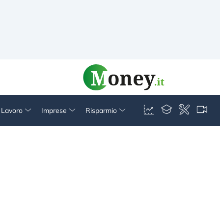
& Lavoro
Imprese
Risparmio