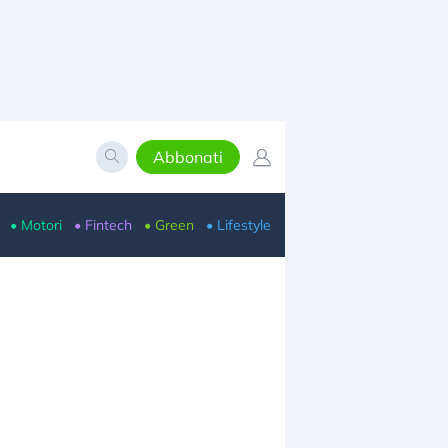
Abbonati
• Motori
• Fintech
• Green
• Lifestyle