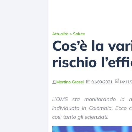
Attualità
>
Salute
Cos’è la va
rischio l’eff
Martino Grassi
01/09/2021
14/11/
L’OMS sta monitorando la n
individuata in Colombia. Ecco 
così tanto gli scienziati.