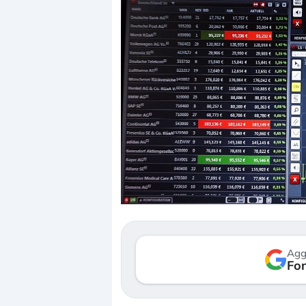
Dalle valutazioni estr
correzione. Cosa sta g
repricing degli asset?
Gli investitori stanno 
Agg
Fon
mostrando segni di s
verso le (…)
3 agosto 2026