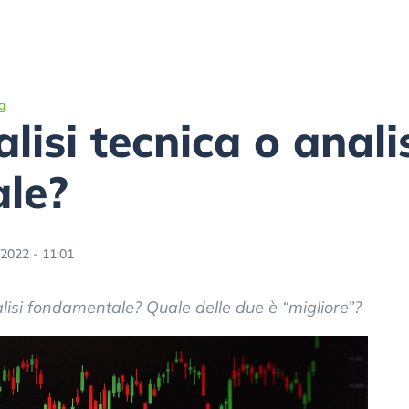
g
lisi tecnica o anali
le?
/2022 - 11:01
nalisi fondamentale? Quale delle due è “migliore”?