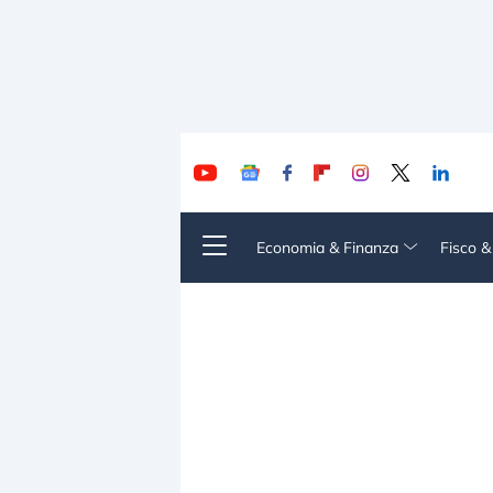
Economia & Finanza
Fisco 