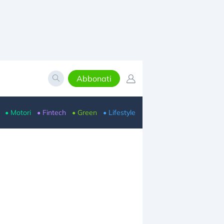
Abbonati
• Motori
• Fintech
• Green
• Lifestyle