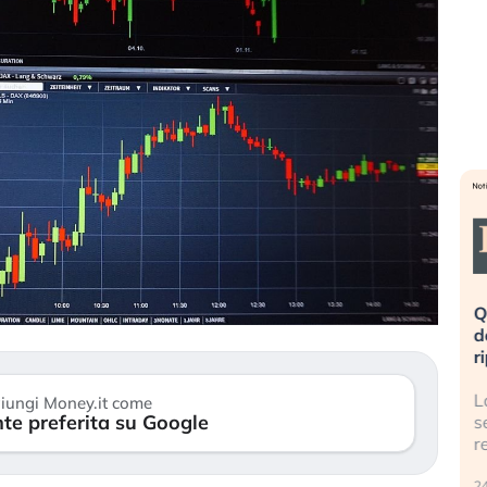
eme alla
«La mia vita è rovinata». Investitori
Q
uidando il
in preda al panico dopo lo scoppio
d
della bolla AI
r
finalmente
Il crollo della bolla AI travolge il
L
iungi Money.it come
te preferita su Google
tanchezza
Kospi, mentre gli investitori retail (…)
s
r
30 luglio 2026
24