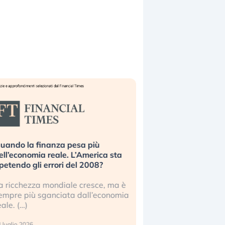
uando la finanza pesa più
Russia e Cina pronti
ell’economia reale. L’America sta
Starlink. Gli investit
ipetendo gli errori del 2008?
sottovalutando il ris
a ricchezza mondiale cresce, ma è
Gli investitori tech c
empre più sganciata dall’economia
ignorare il rischio geop
eale. (…)
17 luglio 2026
 luglio 2026