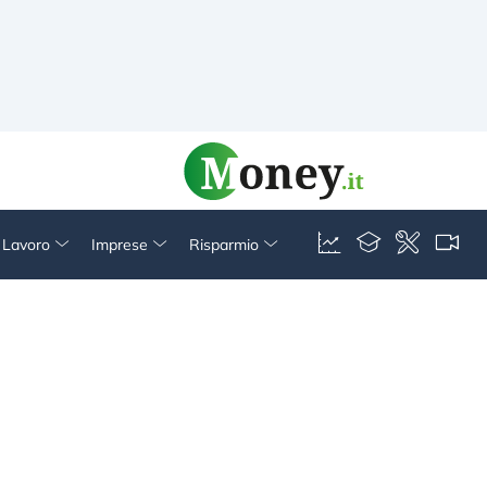
& Lavoro
Imprese
Risparmio