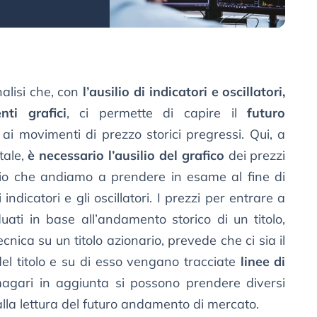
nalisi che, con
l’ausilio di indicatori e oscillatori,
nti grafici
, ci permette di capire il
futuro
ai movimenti di prezzo storici pregressi. Qui, a
tale,
è necessario l’ausilio del grafico
dei prezzi
ario che andiamo a prendere in esame al fine di
i indicatori e gli oscillatori. I prezzi per entrare a
ati in base all’andamento storico di un titolo,
cnica su un titolo azionario, prevede che ci sia il
del titolo e su di esso vengano tracciate
linee di
gari in aggiunta si possono prendere diversi
alla lettura del futuro andamento di mercato.