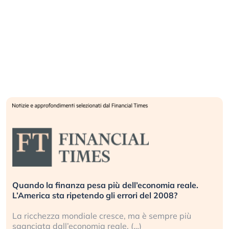
a reale.
Russia e Cina pronti a spegnere Starlink. Gl
08?
investitori stanno sottovalutando il rischio?
re più
Gli investitori tech continuano a ignorare il r
geopolitico: il (…)