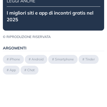
LEGGI ANCHE
I migliori siti e app di incontri gratis nel
2025
© RIPRODUZIONE RISERVATA
ARGOMENTI
#
iPhone
#
Android
#
Smartphone
#
Tinder
#
App
#
Chat