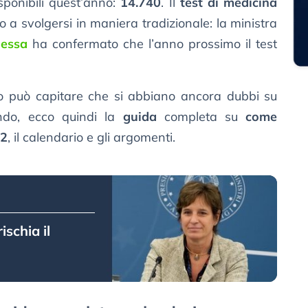
isponibili quest’anno:
14.740
. Il
test di medicina
o a svolgersi in maniera tradizionale: la ministra
Messa
ha confermato che l’anno prossimo il test
do può capitare che si abbiano ancora dubbi su
ndo, ecco quindi la
guida
completa su
come
22
, il calendario e gli argomenti.
ischia il