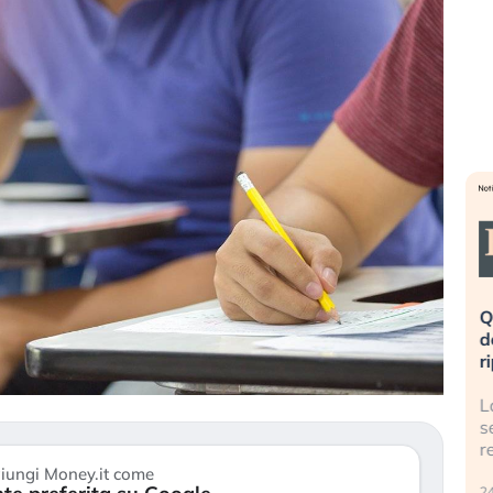
eme alla
«La mia vita è rovinata». Investitori
Q
uidando il
in preda al panico dopo lo scoppio
d
della bolla AI
r
finalmente
Il crollo della bolla AI travolge il
L
tanchezza
Kospi, mentre gli investitori retail (…)
s
r
30 luglio 2026
iungi Money.it come
24