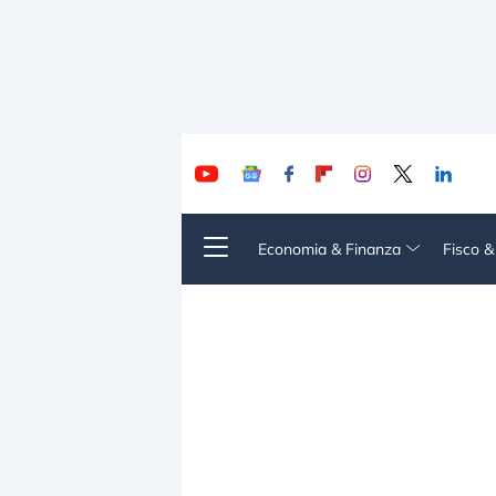
Economia & Finanza
Fisco 