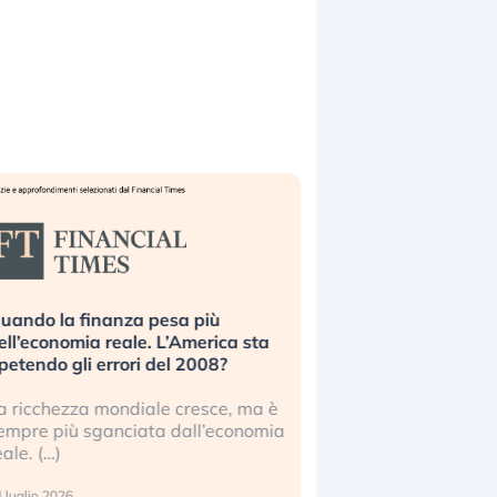
uando la finanza pesa più
Russia e Cina pronti
ell’economia reale. L’America sta
Starlink. Gli investit
ipetendo gli errori del 2008?
sottovalutando il ris
a ricchezza mondiale cresce, ma è
Gli investitori tech c
empre più sganciata dall’economia
ignorare il rischio geop
eale. (…)
17 luglio 2026
 luglio 2026