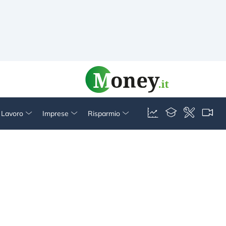
& Lavoro
Imprese
Risparmio