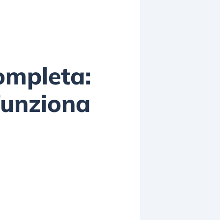
ompleta:
funziona