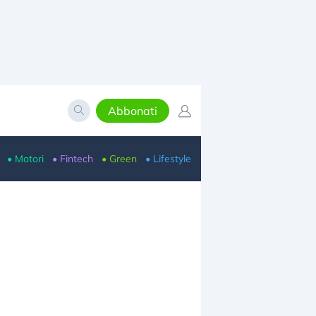
Abbonati
• Motori
• Fintech
• Green
• Lifestyle