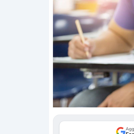
Dalle valutazioni estr
correzione. Cosa sta g
repricing degli asset?
Gli investitori stanno 
mostrando segni di s
verso le (…)
Agg
3 agosto 2026