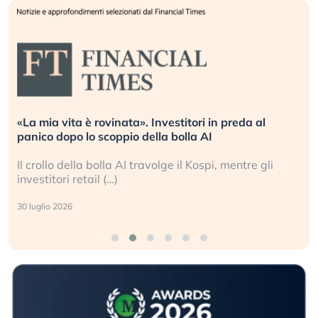
 al
Quando la finanza pesa più dell’economia real
L’America sta ripetendo gli errori del 2008?
 gli
La ricchezza mondiale cresce, ma è sempre più
sganciata dall’economia reale. (…)
24 luglio 2026