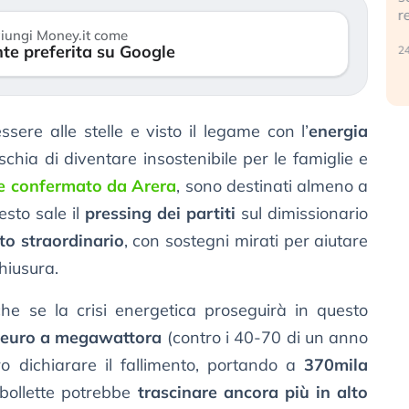
r
30 luglio 2026
iungi Money.it come
te preferita su Google
24
sere alle stelle e visto il legame con l’
energia
 rischia di diventare insostenibile per le famiglie e
 confermato da Arera
, sono destinati almeno a
esto sale il
pressing dei partiti
sul dimissionario
to straordinario
, con sostegni mirati per aiutare
chiusura.
 che se la crisi energetica proseguirà in questo
0 euro a megawattora
(contro i 40-70 di un anno
o dichiarare il fallimento, portando a
370mila
o bollette potrebbe
trascinare ancora più in alto