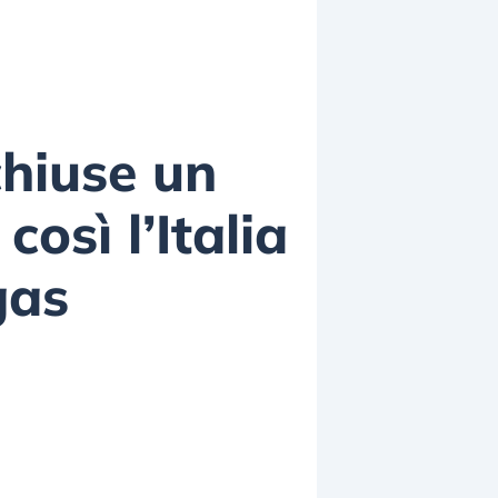
chiuse un
osì l’Italia
gas