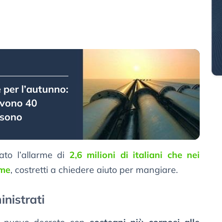
e per l’autunno:
rvono 40
i sono
ato l’allarme di
2,6 milioni di italiani che nei
ame
, costretti a chiedere aiuto per mangiare.
inistrati