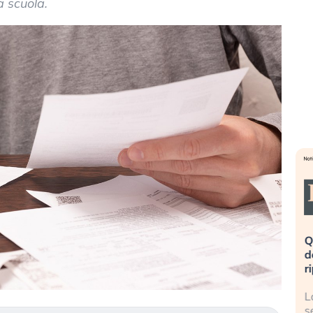
a scuola.
eme alla
«La mia vita è rovinata». Investitori
Q
uidando il
in preda al panico dopo lo scoppio
d
della bolla AI
r
finalmente
Il crollo della bolla AI travolge il
L
tanchezza
Kospi, mentre gli investitori retail (…)
s