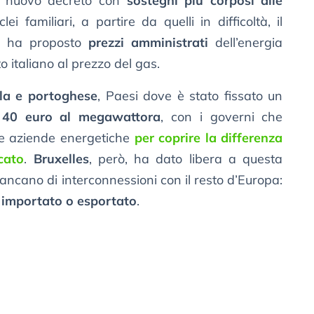
n nuovo decreto con
sostegni più corposi alle
i familiari, a partire da quelli in difficoltà, il
a
ha proposto
prezzi amministrati
dell’energia
to italiano al prezzo del gas.
la e portoghese
, Paesi dove è stato fissato un
a
40 euro al megawattora
, con i governi che
le aziende energetiche
per coprire la differenza
cato
.
Bruxelles
, però, ha dato libera a questa
ncano di interconnessioni con il resto d’Europa:
e importato o esportato
.