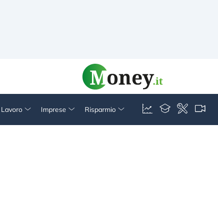
& Lavoro
Imprese
Risparmio