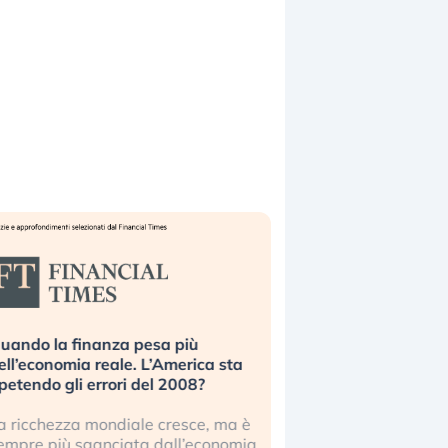
uando la finanza pesa più
Russia e Cina pronti
ell’economia reale. L’America sta
Starlink. Gli investit
ipetendo gli errori del 2008?
sottovalutando il ris
a ricchezza mondiale cresce, ma è
Gli investitori tech c
empre più sganciata dall’economia
ignorare il rischio geop