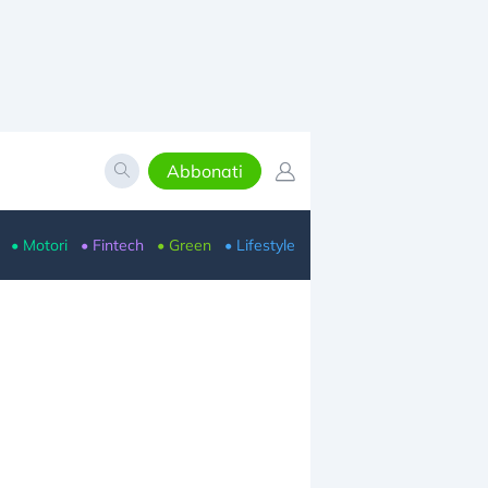
Abbonati
• Motori
• Fintech
• Green
• Lifestyle