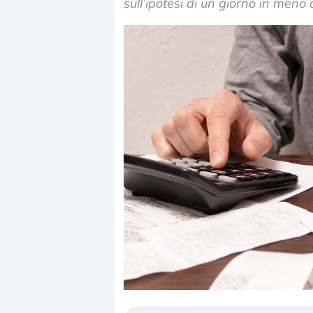
sull’ipotesi di un giorno in meno 
Dalle valutazioni estr
correzione. Cosa sta g
repricing degli asset?
Gli investitori stanno 
mostrando segni di s