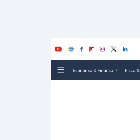
Economia & Finanza
Fisco 