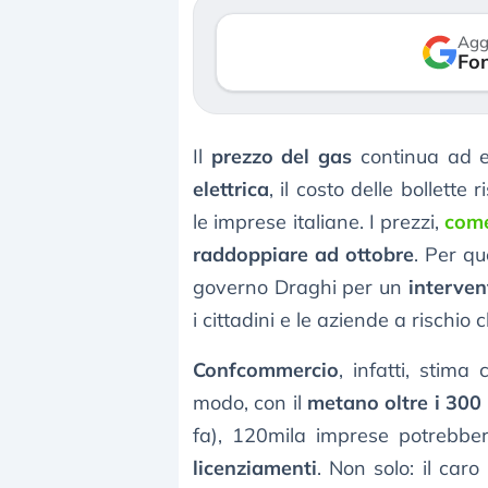
verso le (…)
Agg
Fon
3 agosto 2026
Il
prezzo del gas
continua ad es
elettrica
, il costo delle bollette
le imprese italiane. I prezzi,
come
raddoppiare ad ottobre
. Per qu
governo Draghi per un
interven
i cittadini e le aziende a rischio 
Confcommercio
, infatti, stima
modo, con il
metano oltre i 30
fa), 120mila imprese potrebber
licenziamenti
. Non solo: il car