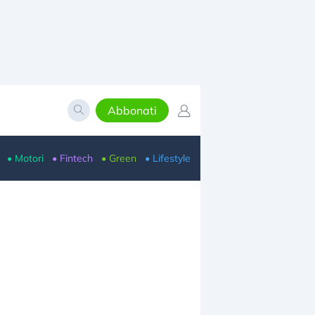
Abbonati
• Motori
• Fintech
• Green
• Lifestyle