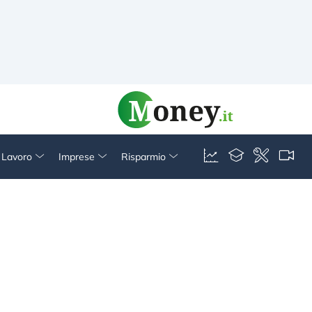
& Lavoro
Imprese
Risparmio