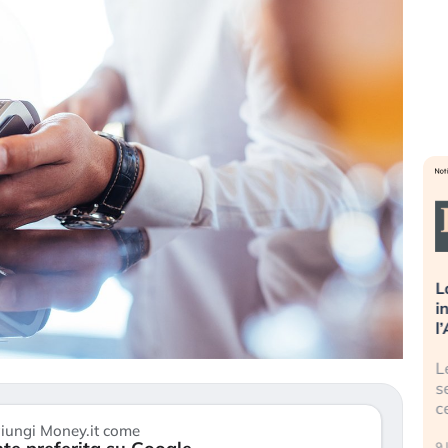
sa più
Russia e Cina pronti a spegnere
L
’America sta
Starlink. Gli investitori stanno
i
l 2008?
sottovalutando il rischio?
l
 cresce, ma è
Gli investitori tech continuano a
L
dall’economia
ignorare il rischio geopolitico: il (…)
s
c
17 luglio 2026
iungi Money.it come
9 