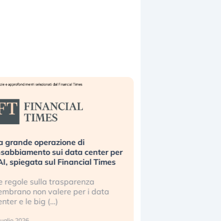
a grande operazione di
Bending Spoons non 
nsabbiamento sui data center per
la tecnologia europe
’AI, spiegata sul Financial Times
scalare?
e regole sulla trasparenza
Perché gli americani e 
embrano non valere per i data
stanno superando in 
enter e le big (…)
2 luglio 2026
luglio 2026