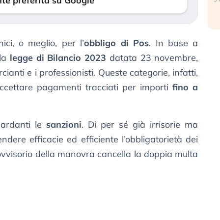
te preferita su Google
ici, o meglio, per l’
obbligo di Pos
. In base a
lla
legge di Bilancio 2023
datata 23 novembre,
anti e i professionisti. Queste categorie, infatti,
cettare pagamenti tracciati per importi
fino a
uardanti le
sanzioni
. Di per sé già irrisorie ma
endere efficacie ed efficiente l’obbligatorietà dei
provvisorio della manovra cancella la doppia multa