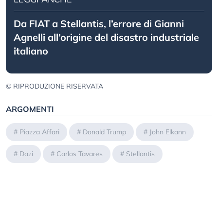
Da FIAT a Stellantis, l’errore di Gianni
Agnelli all’origine del disastro industriale
italiano
© RIPRODUZIONE RISERVATA
ARGOMENTI
#
Piazza Affari
#
Donald Trump
#
John Elkann
#
Dazi
#
Carlos Tavares
#
Stellantis