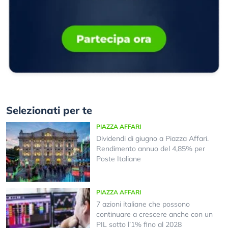
Selezionati per te
PIAZZA AFFARI
Dividendi di giugno a Piazza Affari.
Rendimento annuo del 4,85% per
Poste Italiane
PIAZZA AFFARI
7 azioni italiane che possono
continuare a crescere anche con un
PIL sotto l’1% fino al 2028