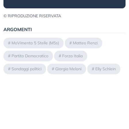
© RIPRODUZIONE RISERVATA
ARGOMENTI
#
MoVimento 5 Stelle (M5s)
#
Matteo Renzi
#
Partito Democratico
#
Forza Italia
#
Sondaggi politici
#
Giorgia Meloni
#
Elly Schlein