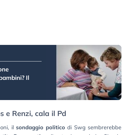
ione
 bambini? Il
s e Renzi, cala il Pd
oni, il
sondaggio politico
di Swg sembrerebbe