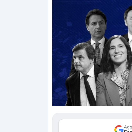
Dalle valutazioni estreme alla
«La mia vit
correzione. Cosa sta guidando il
in preda a
repricing degli asset?
della bolla
Gli investitori stanno finalmente
Il crollo de
mostrando segni di stanchezza
Kospi, mentr
verso le (…)
30 luglio 2026
Agg
3 agosto 2026