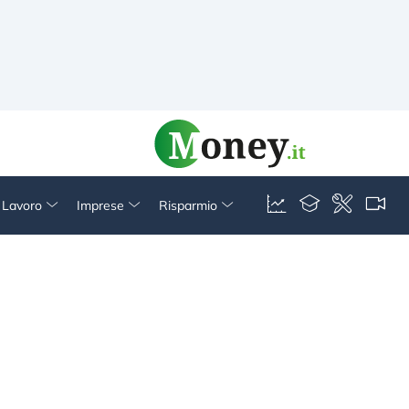
& Lavoro
Imprese
Risparmio