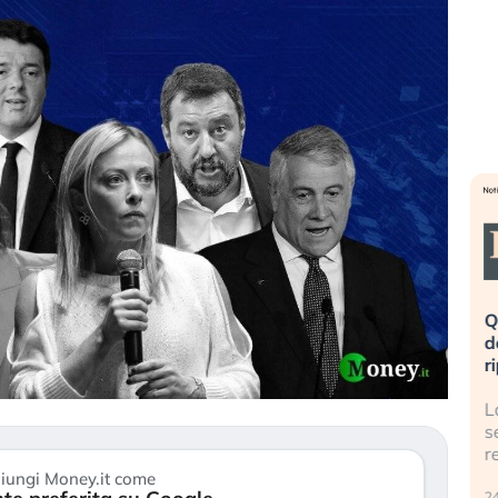
a è rovinata». Investitori
Quando la finanza pesa più
l panico dopo lo scoppio
dell’economia reale. L’America
 AI
ripetendo gli errori del 2008?
lla bolla AI travolge il
La ricchezza mondiale cresce,
e gli investitori retail (…)
sempre più sganciata dall’ec
reale. (…)
iungi Money.it come
24 luglio 2026