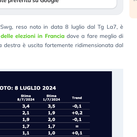
te preferita su Google
Swg, reso noto in data 8 luglio dal Tg La7, è
 delle elezioni in Francia
dove a fare meglio di
 la destra è uscita fortemente ridimensionata dal