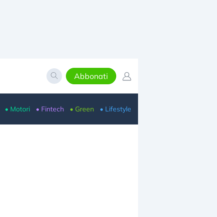
Abbonati
• Motori
• Fintech
• Green
• Lifestyle