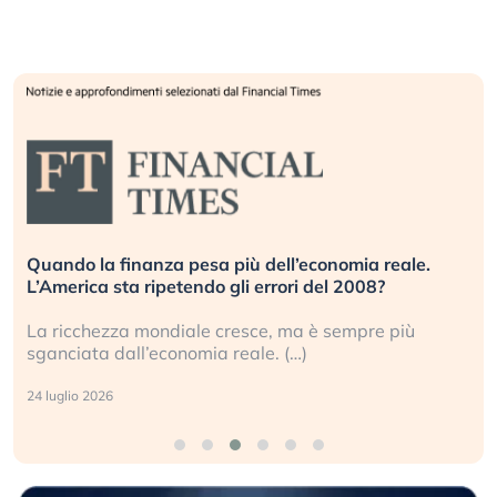
ia reale.
Russia e Cina pronti a spegnere Starlink. 
008?
investitori stanno sottovalutando il rischi
pre più
Gli investitori tech continuano a ignorare il
geopolitico: il (…)
17 luglio 2026