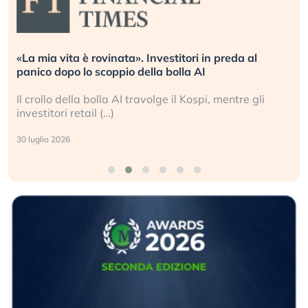
«La mia vita è rovinata». Investitori in preda al
panico dopo lo scoppio della bolla AI
Il crollo della bolla AI travolge il Kospi, mentre gli
investitori retail (…)
30 luglio 2026