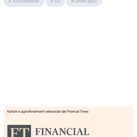
#
Assicurazione
#
Sci
#
Green pass