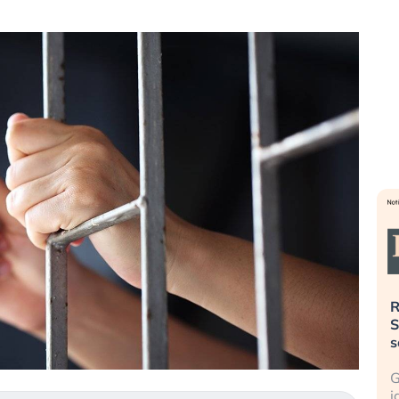
». Investitori
Quando la finanza pesa più
R
o lo scoppio
dell’economia reale. L’America sta
S
ripetendo gli errori del 2008?
s
travolge il
La ricchezza mondiale cresce, ma è
G
itori retail (…)
sempre più sganciata dall’economia
i