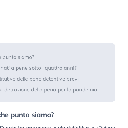
e punto siamo?
ati a pene sotto i quattro anni?
titutive delle pene detentive brevi
a»: detrazione della pena per la pandemia
 che punto siamo?
l Senato ha approvato in via definitiva la «
Delega