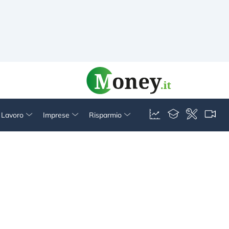
& Lavoro
Imprese
Risparmio