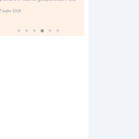
center e le big (…)
 luglio 2026
9 luglio 2026