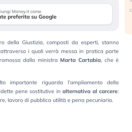
reale. (…)
17
iungi Money.it come
te preferita su Google
24 luglio 2026
ro della Giustizia, composti da esperti, stanno
i attraverso i quali verrà messa in pratica parte
promossa dalla ministra
Marta Cartabia
, che è
to importante riguarda l’ampliamento della
ddette pene sostitutive in
alternativa al carcere
:
re, lavoro di pubblica utilità e pena pecuniaria.