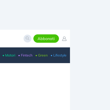
Abbonati
• Motori
• Fintech
• Green
• Lifestyle