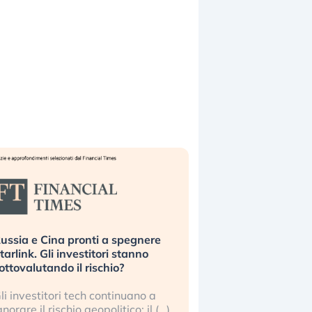
ussia e Cina pronti a spegnere
La grande operazion
tarlink. Gli investitori stanno
insabbiamento sui da
ottovalutando il rischio?
l’AI, spiegata sul Fi
li investitori tech continuano a
Le regole sulla trasp
gnorare il rischio geopolitico: il (…)
sembrano non valere 