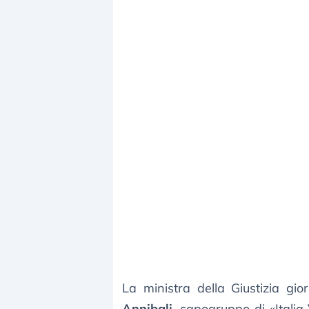
La ministra della Giustizia gio
Annibali
, capogruppo di «Italia