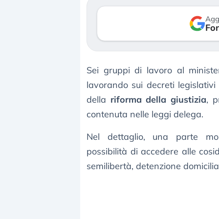
so le (…)
30 luglio 2026
Agg
Fon
gosto 2026
Sei gruppi di lavoro al ministe
lavorando sui decreti legislativ
della
riforma della giustizia
, 
contenuta nelle leggi delega.
Nel dettaglio, una parte mol
possibilità di accedere alle cosi
semilibertà, detenzione domicilia