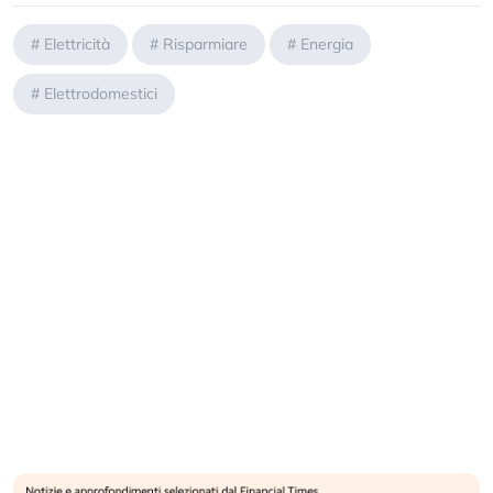
#
Elettricità
#
Risparmiare
#
Energia
#
Elettrodomestici