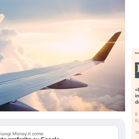
treme alla
«La mia vita è rovinata». Investitori
 guidando il
in preda al panico dopo lo scoppio
?
della bolla AI
o finalmente
Il crollo della bolla AI travolge il
stanchezza
Kospi, mentre gli investitori retail (…)
30 luglio 2026
iungi Money.it come