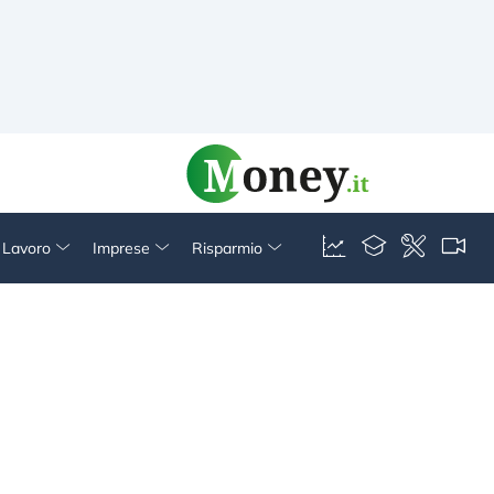
& Lavoro
Imprese
Risparmio