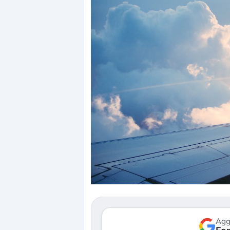
Dalle valutazioni es
correzione. Cosa sta
repricing degli asset
Gli investitori stann
mostrando segni di 
verso le (…)
Agg
3 agosto 2026