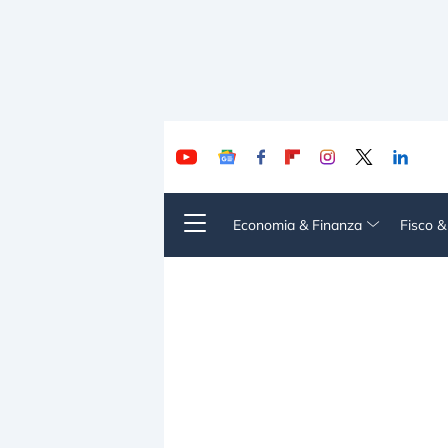
Economia & Finanza
Fisco 