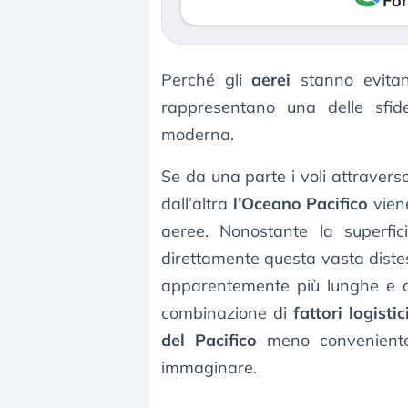
Fon
Perché gli
aerei
stanno evitan
rappresentano una delle sfid
moderna.
Se da una parte i voli attraverso
dall’altra
l’Oceano Pacifico
vien
aeree. Nonostante la superfici
direttamente questa vasta distes
apparentemente più lunghe e c
combinazione di
fattori logistic
del Pacifico
meno convenien
immaginare.