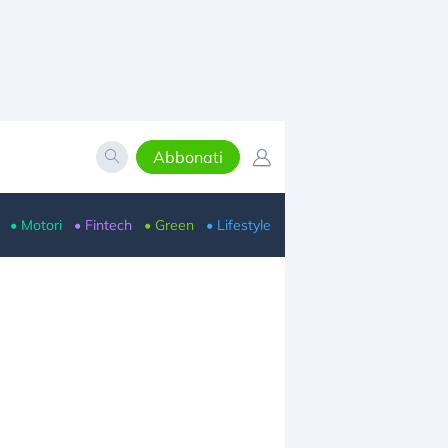
Abbonati
• Motori
• Fintech
• Green
• Lifestyle