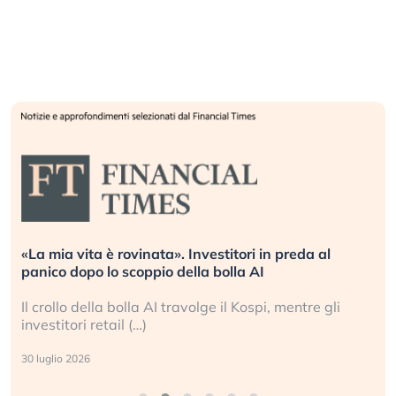
da al
Quando la finanza pesa più dell’economia re
L’America sta ripetendo gli errori del 2008?
tre gli
La ricchezza mondiale cresce, ma è sempre p
sganciata dall’economia reale. (…)
24 luglio 2026