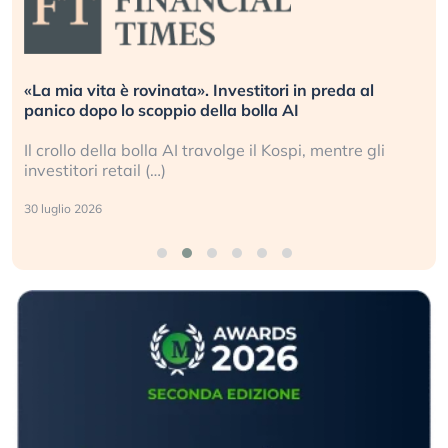
stitori in preda al
Quando la finanza pesa più del
bolla AI
L’America sta ripetendo gli erro
 il Kospi, mentre gli
La ricchezza mondiale cresce, 
sganciata dall’economia reale. (
24 luglio 2026