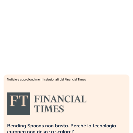
Bending Spoons non basta. Perché la tecnologia
D
europea non riesce a scalare?
g