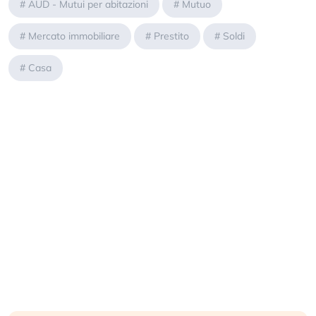
#
AUD - Mutui per abitazioni
#
Mutuo
#
Mercato immobiliare
#
Prestito
#
Soldi
#
Casa