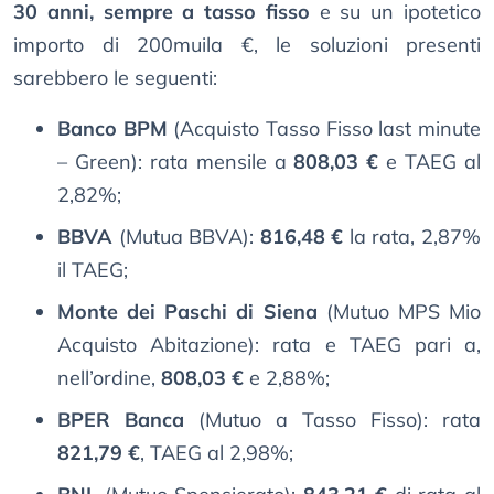
30 anni, sempre a tasso fisso
e su un ipotetico
importo di 200muila €, le soluzioni presenti
sarebbero le seguenti:
Banco BPM
(Acquisto Tasso Fisso last minute
– Green): rata mensile a
808,03 €
e TAEG al
2,82%;
BBVA
(Mutua BBVA):
816,48 €
la rata, 2,87%
il TAEG;
Monte dei Paschi di Siena
(Mutuo MPS Mio
Acquisto Abitazione): rata e TAEG pari a,
nell’ordine,
808,03 €
e 2,88%;
BPER Banca
(Mutuo a Tasso Fisso): rata
821,79 €
, TAEG al 2,98%;