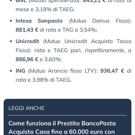
BNL
(Mutuo Spensierato):
843,21 €
di rata al
mese e 3,18% di TAEG;
Intesa Sanpaolo
(Mutuo Domus Fisso):
881,43 €
di rata e TAG a 3,54%;
Unicredit
(Mutuo Unicredit Acquisto Tasso
Fisso): rata e TAEG pari, rispettivamente, a
886,96 €
e 3,60%;
ING
(Mutuo Arancio fisso LTV):
936,47 €
di
rata e 3,98% di TAEG.
LEGGI ANCHE
Come funziona il Prestito BancoPosta
Acquisto Casa fino a 60.000 euro con