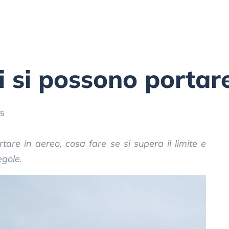
i si possono portar
15
tare in aereo, cosa fare se si supera il limite e
egole.