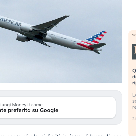
eme alla
«La mia vita è rovinata». Investitori
Q
uidando il
in preda al panico dopo lo scoppio
d
della bolla AI
r
finalmente
Il crollo della bolla AI travolge il
L
tanchezza
Kospi, mentre gli investitori retail (…)
s
iungi Money.it come
r
te preferita su Google
30 luglio 2026
24