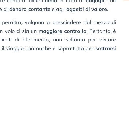
e conto di alcuni
limiti
in fatto di
bagagli
, con
e al
denaro contante
e agli
oggetti di valore
.
, peraltro, valgono a prescindere dal mezzo di
in volo ci sia un
maggiore controllo
. Pertanto, è
imiti di riferimento, non soltanto per evitare
e il viaggio, ma anche e soprattutto per
sottrarsi