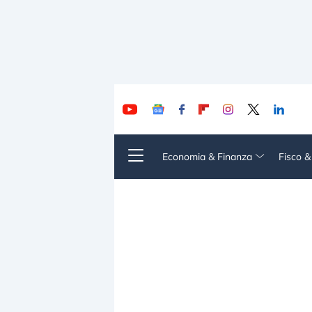
Economia & Finanza
Fisco 