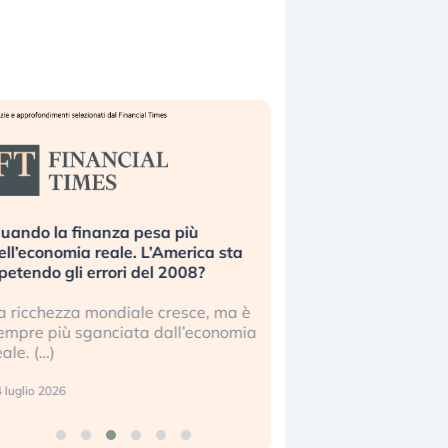
uando la finanza pesa più
Russia e Cina pronti
ell’economia reale. L’America sta
Starlink. Gli investit
ipetendo gli errori del 2008?
sottovalutando il ris
a ricchezza mondiale cresce, ma è
Gli investitori tech c
empre più sganciata dall’economia
ignorare il rischio geop
eale. (…)
17 luglio 2026
 luglio 2026