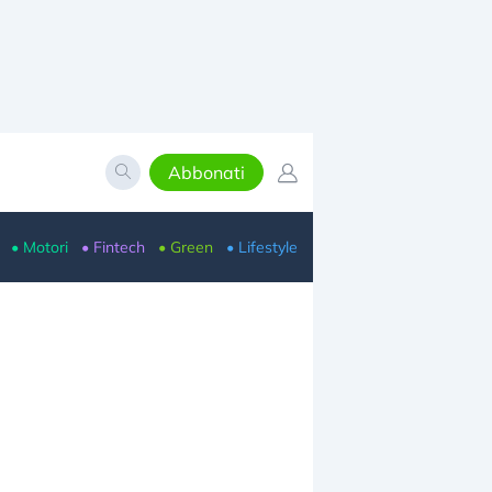
Abbonati
• Motori
• Fintech
• Green
• Lifestyle