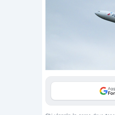
Dalle valutazioni estr
correzione. Cosa sta g
repricing degli asset?
Gli investitori stanno 
mostrando segni di s
Agg
verso le (…)
Fon
3 agosto 2026