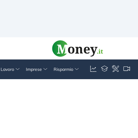
& Lavoro
Imprese
Risparmio