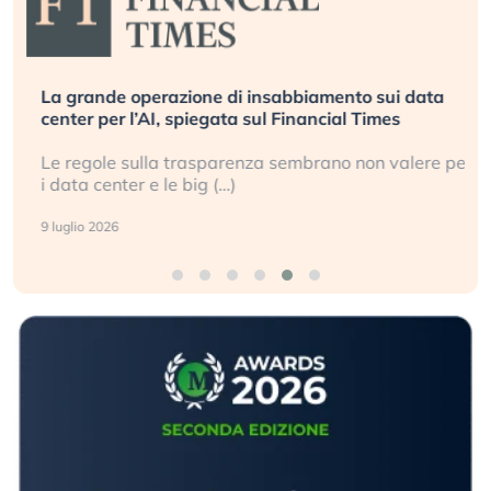
La grande operazione di insabbiamento sui data
center per l’AI, spiegata sul Financial Times
Le regole sulla trasparenza sembrano non valere per
i data center e le big (…)
9 luglio 2026