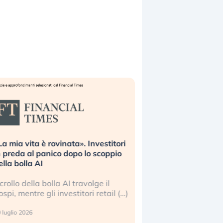
La mia vita è rovinata». Investitori
Quando la finanza p
n preda al panico dopo lo scoppio
dell’economia reale. 
ella bolla AI
ripetendo gli errori 
l crollo della bolla AI travolge il
La ricchezza mondial
ospi, mentre gli investitori retail (…)
sempre più sganciata
reale. (…)
 luglio 2026
24 luglio 2026