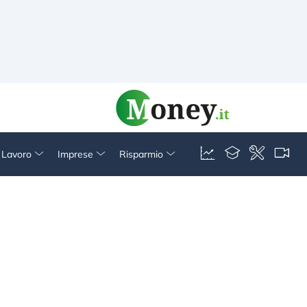
& Lavoro
Imprese
Risparmio