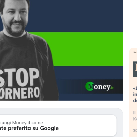
Dalle valutazioni estreme alla
«
correzione. Cosa sta guidando il
i
repricing degli asset?
d
Gli investitori stanno finalmente
I
mostrando segni di stanchezza
K
iungi Money.it come
verso le (…)
te preferita su Google
30
3 agosto 2026