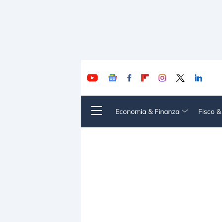
Economia & Finanza
Fisco 