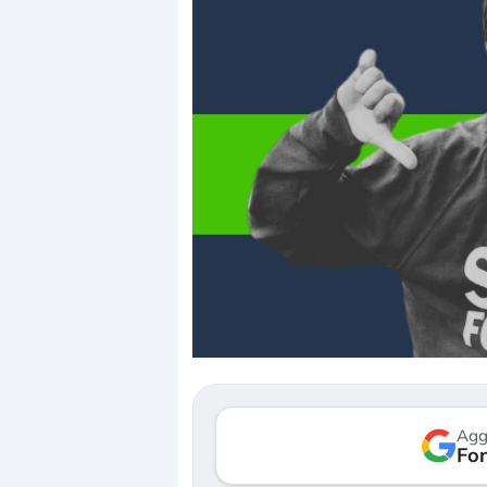
Agg
Fon