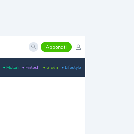
Abbonati
• Motori
• Fintech
• Green
• Lifestyle