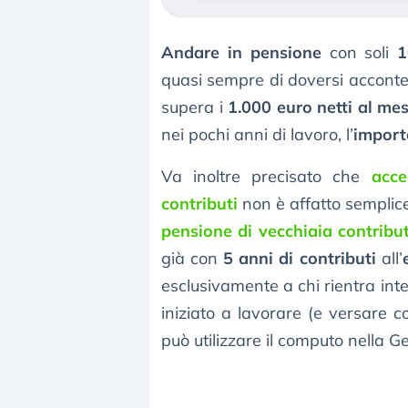
Andare in pensione
con soli
1
quasi sempre di doversi accont
supera i
1.000 euro netti al me
nei pochi anni di lavoro, l’
import
Va inoltre precisato che
acce
contributi
non è affatto semplice, 
pensione di vecchiaia contribu
già con
5 anni di contributi
all’
esclusivamente a chi rientra int
iniziato a lavorare (e versare c
può utilizzare il computo nella G