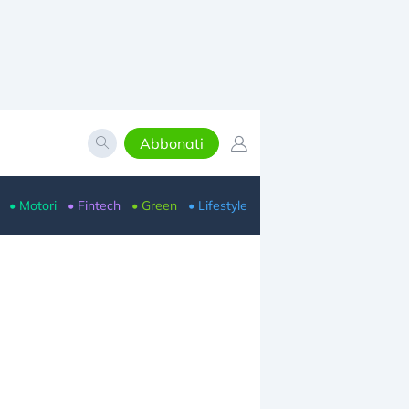
Abbonati
• Motori
• Fintech
• Green
• Lifestyle