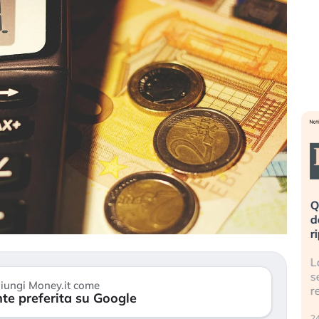
eme alla
«La mia vita è rovinata». Investitori
Q
uidando il
in preda al panico dopo lo scoppio
d
della bolla AI
r
finalmente
Il crollo della bolla AI travolge il
L
tanchezza
Kospi, mentre gli investitori retail (…)
s
iungi Money.it come
r
te preferita su Google
30 luglio 2026
24