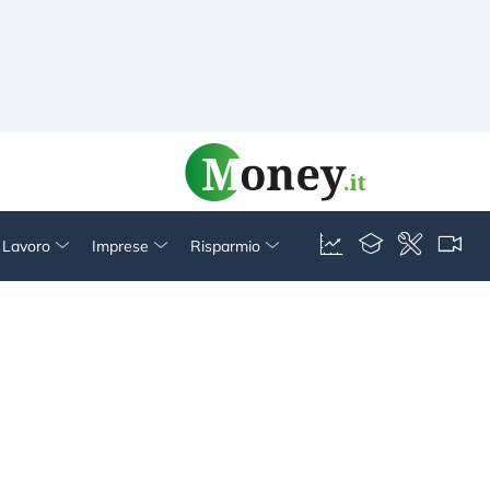
& Lavoro
Imprese
Risparmio