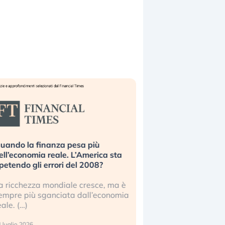
uando la finanza pesa più
Russia e Cina pronti
ell’economia reale. L’America sta
Starlink. Gli investit
ipetendo gli errori del 2008?
sottovalutando il ris
a ricchezza mondiale cresce, ma è
Gli investitori tech c
empre più sganciata dall’economia
ignorare il rischio geop
eale. (…)
17 luglio 2026
 luglio 2026