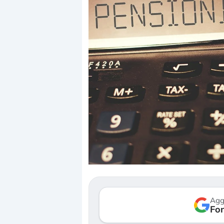
Dalle valutazioni estr
correzione. Cosa sta g
repricing degli asset?
Gli investitori stanno 
mostrando segni di s
Agg
verso le (…)
Fon
3 agosto 2026