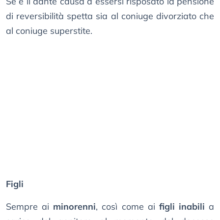
Se è il dante causa a essersi risposato la pensione
di reversibilità spetta sia al coniuge divorziato che
al coniuge superstite.
Figli
Sempre ai
minorenni
, così come ai
figli inabili
a