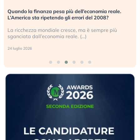
.
Russia e Cina pronti a spegnere Starlink. Gli
investitori stanno sottovalutando il rischio?
Gli investitori tech continuano a ignorare il rischio
geopolitico: il (…)
17 luglio 2026