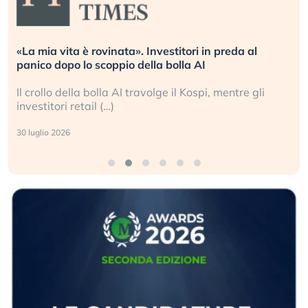
«La mia vita è rovinata». Investitori in preda al
panico dopo lo scoppio della bolla AI
Il crollo della bolla AI travolge il Kospi, mentre gli
investitori retail (…)
30 luglio 2026