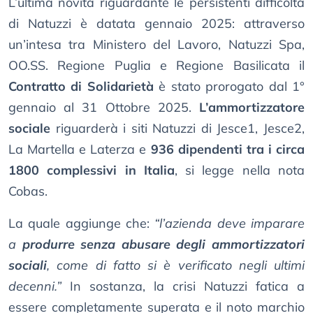
L’ultima novità riguardante le persistenti difficoltà
di Natuzzi è datata gennaio 2025: attraverso
un’intesa tra Ministero del Lavoro, Natuzzi Spa,
OO.SS. Regione Puglia e Regione Basilicata il
Contratto di Solidarietà
è stato prorogato dal 1°
gennaio al 31 Ottobre 2025.
L’ammortizzatore
sociale
riguarderà i siti Natuzzi di Jesce1, Jesce2,
La Martella e Laterza e
936 dipendenti tra i circa
1800 complessivi in Italia
, si legge nella nota
Cobas.
La quale aggiunge che:
“l’azienda deve imparare
a
produrre senza abusare degli ammortizzatori
sociali
, come di fatto si è verificato negli ultimi
decenni.”
In sostanza, la crisi Natuzzi fatica a
essere completamente superata e il noto marchio