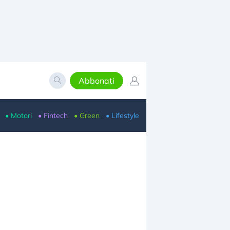
Abbonati
• Motori
• Fintech
• Green
• Lifestyle