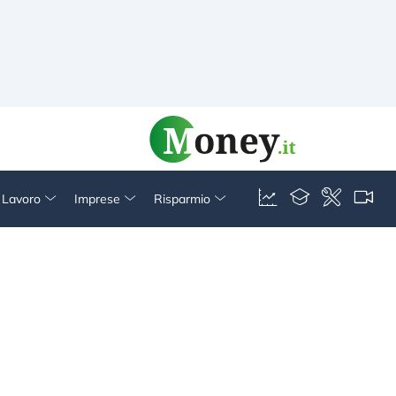
& Lavoro
Imprese
Risparmio