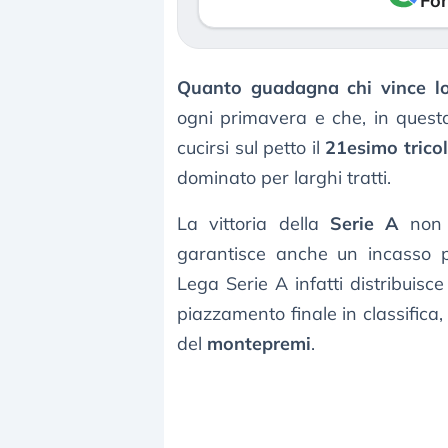
Fon
Quanto guadagna chi vince l
ogni primavera e che, in questa
cucirsi sul petto il
21esimo trico
dominato per larghi tratti.
La vittoria della
Serie A
non v
garantisce anche un incasso p
Lega Serie A infatti distribuisce
piazzamento finale in classifica,
del
montepremi
.