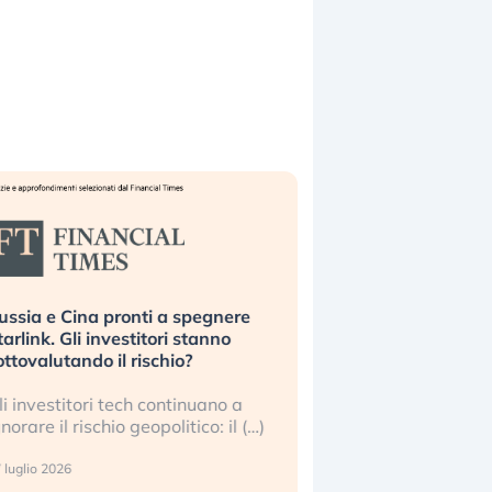
ussia e Cina pronti a spegnere
La grande operazion
tarlink. Gli investitori stanno
insabbiamento sui da
ottovalutando il rischio?
l’AI, spiegata sul Fi
li investitori tech continuano a
Le regole sulla trasp
gnorare il rischio geopolitico: il (…)
sembrano non valere 
center e le big (…)
 luglio 2026
9 luglio 2026