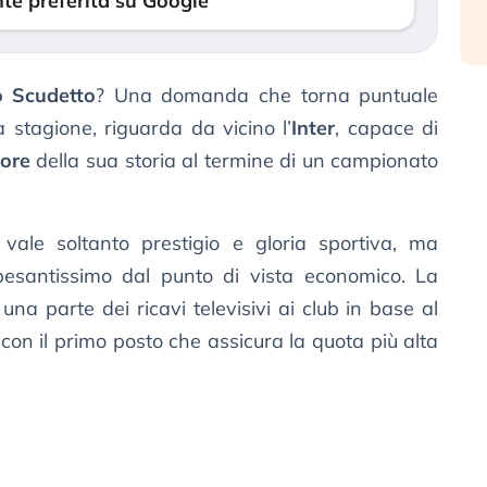
te preferita su Google
o Scudetto
? Una domanda che torna puntuale
 stagione, riguarda da vicino l’
Inter
, capace di
lore
della sua storia al termine di un campionato
ale soltanto prestigio e gloria sportiva, ma
esantissimo dal punto di vista economico. La
 una parte dei ricavi televisivi ai club in base al
 con il primo posto che assicura la quota più alta