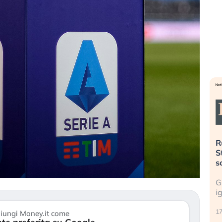
». Investitori
Quando la finanza pesa più
R
o lo scoppio
dell’economia reale. L’America sta
S
ripetendo gli errori del 2008?
s
travolge il
La ricchezza mondiale cresce, ma è
G
itori retail (…)
sempre più sganciata dall’economia
i
reale. (…)
17
iungi Money.it come
24 luglio 2026