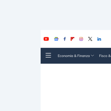
Economia & Finanza
Fisco 