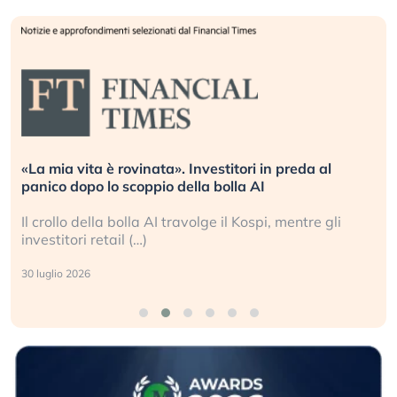
vita è rovinata». Investitori in preda al
Quando la
dopo lo scoppio della bolla AI
L’America 
o della bolla AI travolge il Kospi, mentre gli
La ricche
ori retail (…)
sganciata 
2026
24 luglio 202