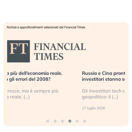
Russia e Cina pronti a spegnere Starlink. Gli
investitori stanno sottovalutando il rischio?
Gli investitori tech continuano a ignorare il rischio
geopolitico: il (…)
17 luglio 2026