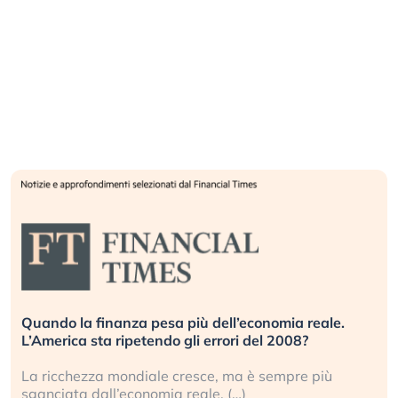
Russia e Cina pronti a spegnere Starlink. Gli
investitori stanno sottovalutando il rischio?
Gli investitori tech continuano a ignorare il rischio
geopolitico: il (…)