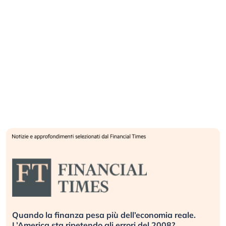
Quando la finanza pesa più dell’economia reale.
L’America sta ripetendo gli errori del 2008?