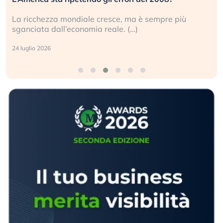
La ricchezza mondiale cresce, ma è sempre più
sganciata dall’economia reale. (…)
24 luglio 2026