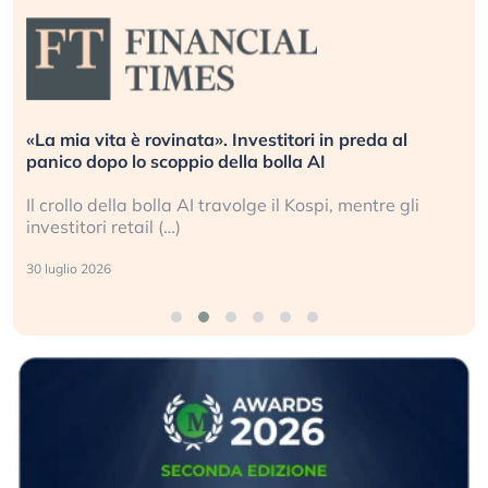
«La mia vita è rovinata». Investitori in preda al
panico dopo lo scoppio della bolla AI
Il crollo della bolla AI travolge il Kospi, mentre gli
investitori retail (…)
30 luglio 2026