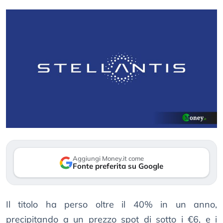
Aggiungi Money.it come
Fonte preferita su Google
Il titolo ha perso oltre il 40% in un anno,
precipitando a un prezzo spot di sotto i €6, e i