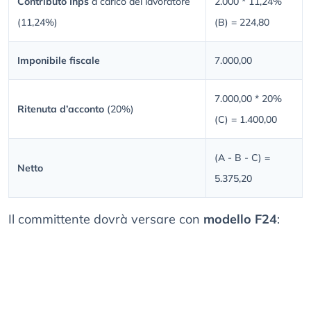
Contributo Inps
a carico del lavoratore
2.000 * 11,24%
(11,24%)
(B) = 224,80
Imponibile fiscale
7.000,00
7.000,00 * 20%
Ritenuta d’acconto
(20%)
(C) = 1.400,00
(A - B - C) =
Netto
5.375,20
Il committente dovrà versare con
modello F24
: