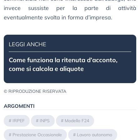
invece sussiste per la parte di attività
eventualmente svolta in forma d’impresa.
LEGGI ANCHE
Come funziona la ritenuta d’acconto,
come si calcola e aliquote
© RIPRODUZIONE RISERVATA
ARGOMENTI
#
IRPEF
#
INPS
#
Modello F24
#
Prestazione Occasionale
#
Lavoro autonomo