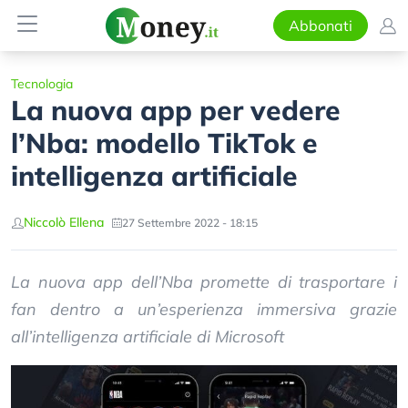
Abbonati
Tecnologia
La nuova app per vedere
l’Nba: modello TikTok e
intelligenza artificiale
Niccolò Ellena
27 Settembre 2022 - 18:15
La nuova app dell’Nba promette di trasportare i
fan dentro a un’esperienza immersiva grazie
all’intelligenza artificiale di Microsoft