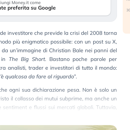
iungi Money.it come
(…)
te preferita su Google
30 luglio 2026
026
nde investitore che previde la crisi del 2008 torna
l modo più enigmatico possibile: con un post su X,
 da un’immagine di Christian Bale nei panni del
o in
The Big Short
. Bastano poche parole per
a analisti, trader e investitori di tutto il mondo:
c’è qualcosa da fare al riguardo
”.
he ogni sua dichiarazione pesa. Non è solo un
sto il collasso dei mutui subprime, ma anche un
entiment e flussi sui mercati globali. Tuttavia,
scia spazio all’interpretazione.