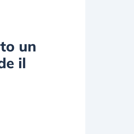
ato un
e il