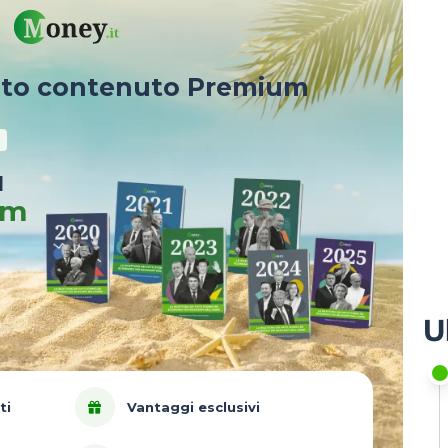
sto contenuto Premium
u
um
U
ti
Vantaggi esclusivi