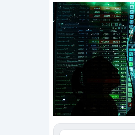
Dalle va
correzio
repricin
Gli inve
mostran