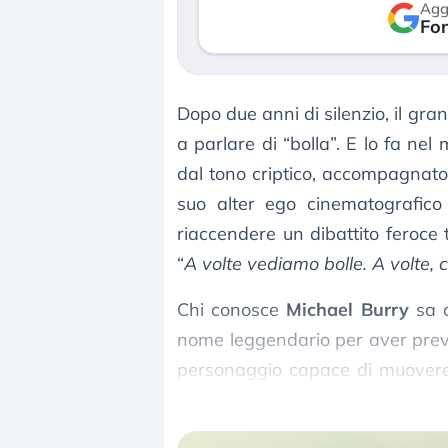
Agg
verso le 
Fon
3 agosto 2
Dopo due anni di silenzio, il gra
a parlare di “bolla”. E lo fa ne
dal tono criptico, accompagnato
suo alter ego cinematografic
riaccendere un dibattito feroce tr
“
A volte vediamo bolle. A volte, 
Chi conosce
Michael Burry
sa c
nome leggendario per aver previ
personaggio capace di muovere s
questa volta, il suo messaggio la