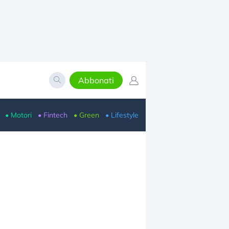
Abbonati
• Motori
• Fintech
• Green
• Lifestyle