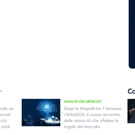
Co
ANALISI DEI MERCATI
vede un
Dopo le Magnifiche 7 arrivano
rcati.
i MANGOS, il nuovo acronimo
cchi
delle azioni AI che sfidano le
 soldi
regole del mercato