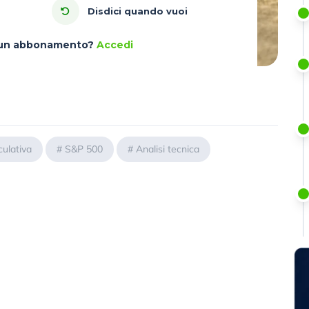
Disdici quando vuoi
à un abbonamento?
Accedi
culativa
#
S&P 500
#
Analisi tecnica