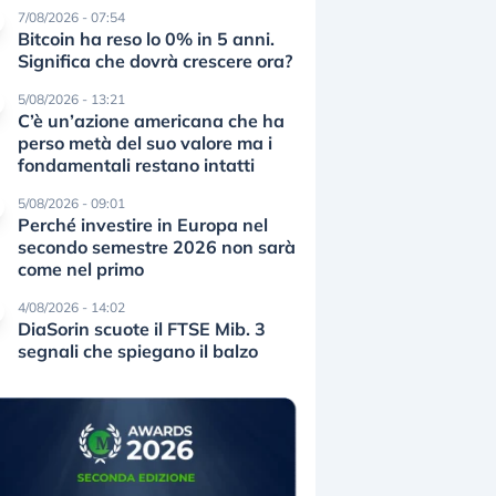
7/08/2026 - 07:54
Bitcoin ha reso lo 0% in 5 anni.
Significa che dovrà crescere ora?
5/08/2026 - 13:21
C’è un’azione americana che ha
perso metà del suo valore ma i
fondamentali restano intatti
5/08/2026 - 09:01
Perché investire in Europa nel
secondo semestre 2026 non sarà
come nel primo
4/08/2026 - 14:02
DiaSorin scuote il FTSE Mib. 3
segnali che spiegano il balzo