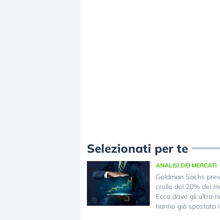
Selezionati per te
ANALISI DEI MERCATI
Goldman Sachs pre
crollo del 20% dei me
Ecco dove gli ultra ri
hanno già spostato i