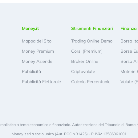
Money.it
Strumenti Finanziari
Finanza 
Mappa del Sito
Trading Online Demo
Borsa It
Money Premium
Corsi (Premium)
Borse E
Money Aziende
Broker Online
Borsa A
Pubblicità
Criptovalute
Materie 
Pubblicità Elettorale
Calcolo Percentuale
Valute (
rnalistica a tema economico e finanziario. Autorizzazione del Tribunale di Roma 
Money.it srl a socio unico (Aut. ROC n.31425) - P. IVA: 13586361001