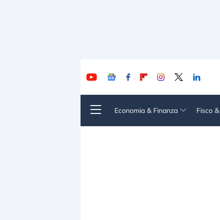
Economia & Finanza
Fisco 