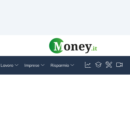
& Lavoro
Imprese
Risparmio