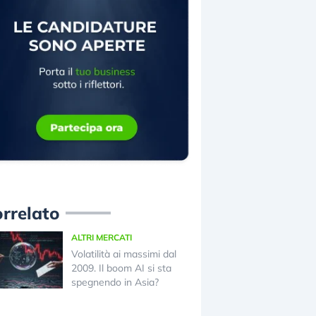
rrelato
ALTRI MERCATI
Volatilità ai massimi dal
2009. Il boom AI si sta
spegnendo in Asia?