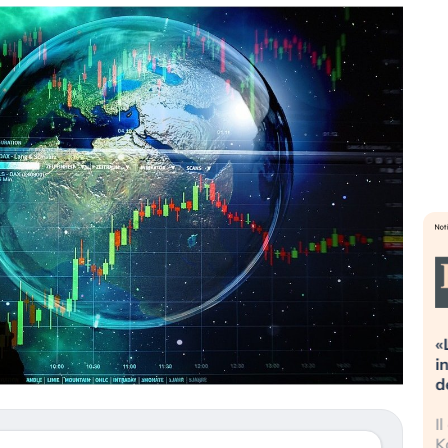
lutazioni estreme alla
«La mia vita è rovinata». Inv
ne. Cosa sta guidando il
in preda al panico dopo lo 
g degli asset?
della bolla AI
stitori stanno finalmente
Il crollo della bolla AI travolg
do segni di stanchezza
Kospi, mentre gli investitori 