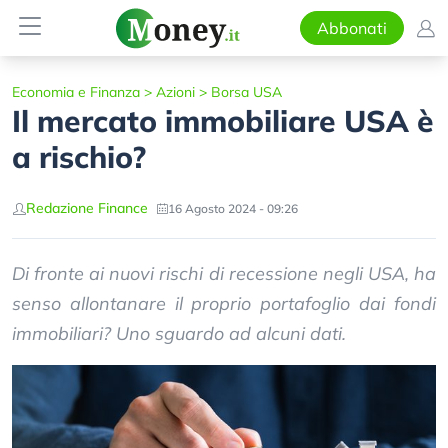
Abbonati
Economia e Finanza
>
Azioni
>
Borsa USA
Il mercato immobiliare USA è
a rischio?
Redazione Finance
16 Agosto 2024 - 09:26
Di fronte ai nuovi rischi di recessione negli USA, ha
senso allontanare il proprio portafoglio dai fondi
immobiliari? Uno sguardo ad alcuni dati.