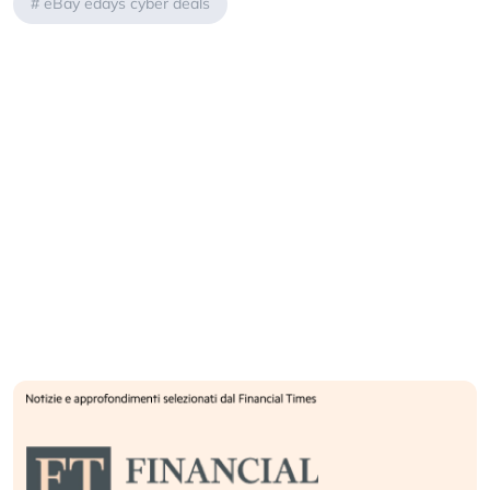
#
eBay edays cyber deals