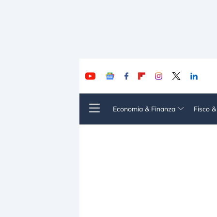
Economia & Finanza
Fisco 