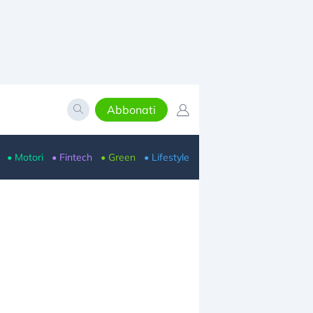
Abbonati
• Motori
• Fintech
• Green
• Lifestyle