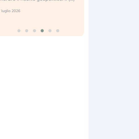
center e le big (…)
 luglio 2026
9 luglio 2026