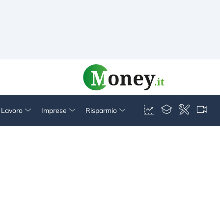
& Lavoro
Imprese
Risparmio