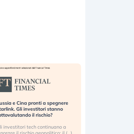
ussia e Cina pronti a spegnere
La grande operazion
tarlink. Gli investitori stanno
insabbiamento sui da
ottovalutando il rischio?
l’AI, spiegata sul Fi
li investitori tech continuano a
Le regole sulla trasp
gnorare il rischio geopolitico: il (…)
sembrano non valere 