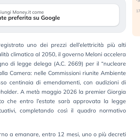
reale. (…)
17
iungi Money.it come
te preferita su Google
24 luglio 2026
istrato uno dei prezzi dell’elettricità più alti
lità climatica al 2050, il governo Meloni accelera
egno di legge delega (A.C. 2669) per il “nucleare
 alla Camera: nelle Commissioni riunite Ambiente
usso centinaia di emendamenti, con audizioni di
keholder. A metà maggio 2026 la premier Giorgia
o che entro l’estate sarà approvata la legge
tuativi, completando così il quadro normativo
rno a emanare, entro 12 mesi, uno o più decreti