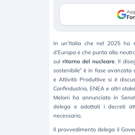
so le (…)
30 luglio 2026
Agg
Fon
gosto 2026
In un’Italia che nel 2025 ha reg
d’Europa e che punta alla neutra
sul
ritorno del nucleare
. Il dis
sostenibile” è in fase avanzata
e Attività Produttive si è disc
Confindustria, ENEA e altri sta
Meloni ha annunciato in Senat
delega e adottati i decreti at
necessario.
Il provvedimento delega il Gove