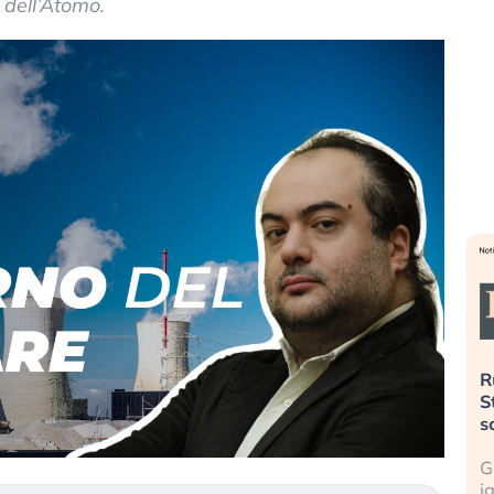
 dell’Atomo.
». Investitori
Quando la finanza pesa più
R
o lo scoppio
dell’economia reale. L’America sta
S
ripetendo gli errori del 2008?
s
travolge il
La ricchezza mondiale cresce, ma è
G
itori retail (…)
sempre più sganciata dall’economia
i