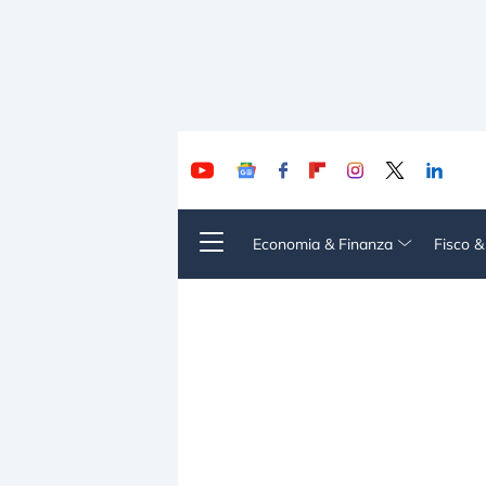
Economia & Finanza
Fisco 