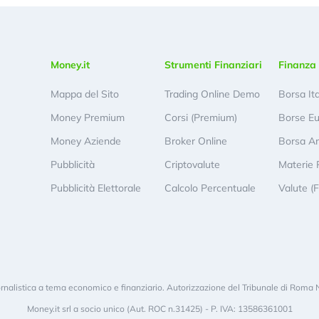
Money.it
Strumenti Finanziari
Finanza 
Mappa del Sito
Trading Online Demo
Borsa It
Money Premium
Corsi (Premium)
Borse E
Money Aziende
Broker Online
Borsa A
Pubblicità
Criptovalute
Materie 
Pubblicità Elettorale
Calcolo Percentuale
Valute (
rnalistica a tema economico e finanziario. Autorizzazione del Tribunale di Roma 
Money.it srl a socio unico (Aut. ROC n.31425) - P. IVA: 13586361001