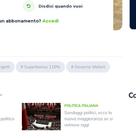
Disdici quando vuoi
à un abbonamento?
Accedi
rgetti
#
Superbonus 110%
#
Governo Meloni
Co
POLITICA ITALIANA
Sondaggi politici, ecco la
politico
nuova maggioranza se si
votasse oggi