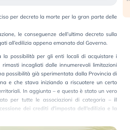
iso per decreto la morte per la gran parte delle
ione, le conseguenze dell’ultimo decreto sulla
egati all’edilizia appena emanato dal Governo.
la possibilità per gli enti locali di acquistare i
 rimasti incagliati dalle innumerevoli limitazioni
a possibilità già sperimentata dalla Provincia di
na e che stava iniziando a riscuotere un certo
erritoriali. In aggiunta – e questo è stato un vero
tato per tutte le associazioni di categoria –
il
essione dei crediti d’imposta dell’edilizia e la
nto in fattura a partire dai prossimi cantieri
.