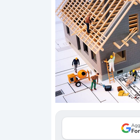
Dalle valutazioni estr
correzione. Cosa sta g
repricing degli asset?
Gli investitori stanno 
mostrando segni di s
Agg
verso le (…)
Fon
3 agosto 2026