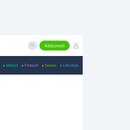
Abbonati
• Motori
• Fintech
• Green
• Lifestyle