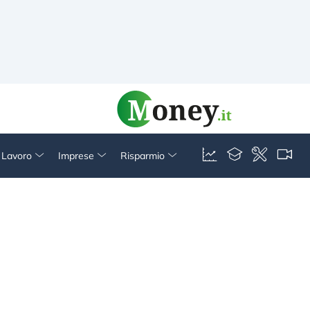
& Lavoro
Imprese
Risparmio