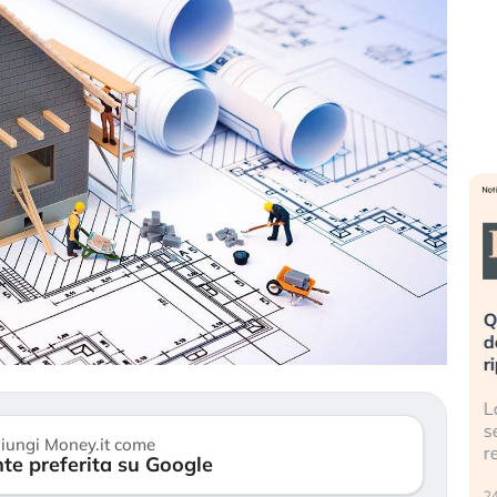
eme alla
«La mia vita è rovinata». Investitori
Q
uidando il
in preda al panico dopo lo scoppio
d
della bolla AI
r
finalmente
Il crollo della bolla AI travolge il
L
tanchezza
Kospi, mentre gli investitori retail (…)
s
iungi Money.it come
r
te preferita su Google
30 luglio 2026
24