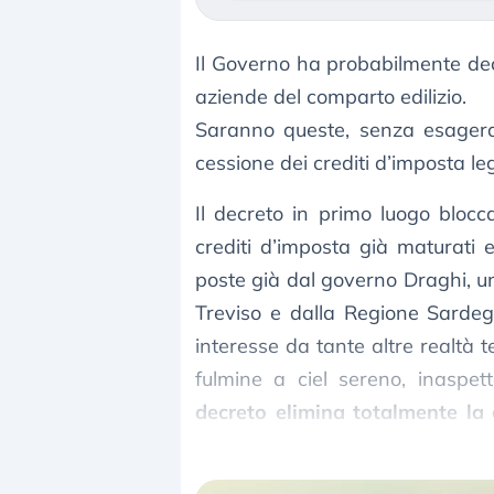
Il Governo ha probabilmente dec
aziende del comparto edilizio.
Saranno queste, senza esageraz
cessione dei crediti d’imposta l
Il decreto in primo luogo blocca 
crediti d’imposta già maturati e
poste già dal governo Draghi, un
Treviso e dalla Regione Sardeg
interesse da tante altre realtà t
fulmine a ciel sereno, inaspet
decreto elimina totalmente la c
possibilità di effettuare uno sco