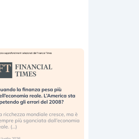
uando la finanza pesa più
Russia e Cina pronti
ell’economia reale. L’America sta
Starlink. Gli investit
ipetendo gli errori del 2008?
sottovalutando il ris
a ricchezza mondiale cresce, ma è
Gli investitori tech c
empre più sganciata dall’economia
ignorare il rischio geop
eale. (…)
17 luglio 2026
 luglio 2026