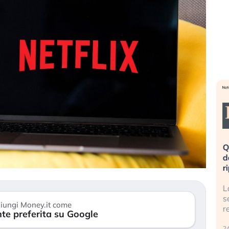
eme alla
«La mia vita è rovinata». Investitori
Q
uidando il
in preda al panico dopo lo scoppio
d
della bolla AI
r
finalmente
Il crollo della bolla AI travolge il
L
tanchezza
Kospi, mentre gli investitori retail (…)
s
iungi Money.it come
r
te preferita su Google
30 luglio 2026
24