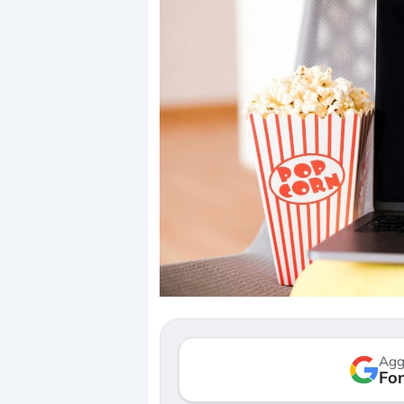
Dalle valutazioni estr
correzione. Cosa sta g
repricing degli asset?
Gli investitori stanno 
mostrando segni di s
Agg
verso le (…)
Fon
3 agosto 2026