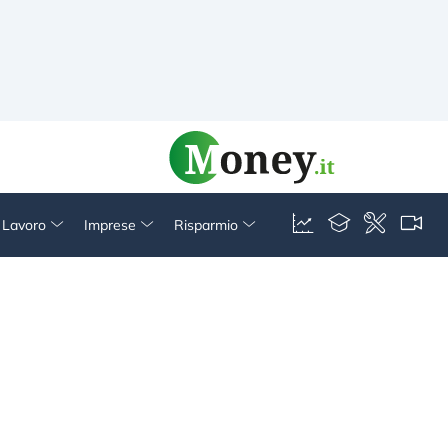
& Lavoro
Imprese
Risparmio