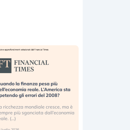
uando la finanza pesa più
Russia e Cina pronti
ell’economia reale. L’America sta
Starlink. Gli investit
ipetendo gli errori del 2008?
sottovalutando il ris
a ricchezza mondiale cresce, ma è
Gli investitori tech c
empre più sganciata dall’economia
ignorare il rischio geop
eale. (…)
17 luglio 2026
 luglio 2026