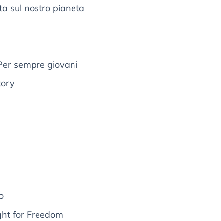
a sul nostro pianeta
Per sempre giovani
tory
o
ight for Freedom