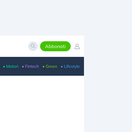
Abbonati
• Motori
• Fintech
• Green
• Lifestyle