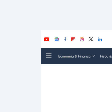
Economia & Finanza
Fisco 