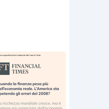
uando la finanza pesa più
Russia e Cina pronti
ell’economia reale. L’America sta
Starlink. Gli investit
ipetendo gli errori del 2008?
sottovalutando il ris
a ricchezza mondiale cresce, ma è
Gli investitori tech c
empre più sganciata dall’economia
ignorare il rischio geop