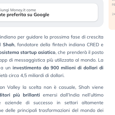
r
30 luglio 2026
iungi Money.it come
te preferita su Google
24
indiano per guidare la prossima fase di crescita
l Shah
, fondatore della fintech indiana CRED e
osistema startup asiatico
, che prenderà il posto
’app di messaggistica più utilizzata al mondo. La
e a un
investimento da 900 milioni di dollari di
età circa 4,5 miliardi di dollari.
icon Valley la scelta non è casuale, Shah viene
tori più brillanti
emersi dall’India nell’ultimo
e aziende di successo in settori altamente
ne delle principali trasformazioni del mondo dei