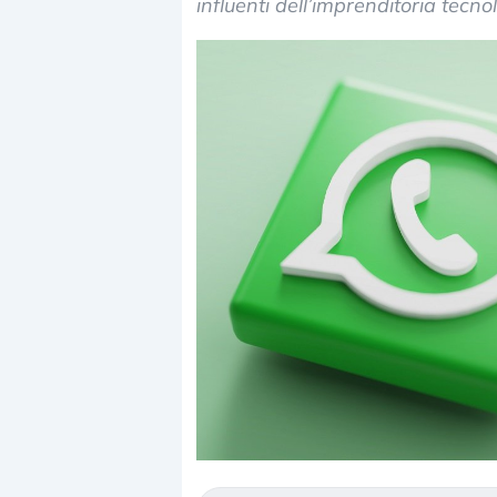
influenti dell’imprenditoria tec
Dalle valutazioni estr
correzione. Cosa sta g
repricing degli asset?
Gli investitori stanno 
mostrando segni di s