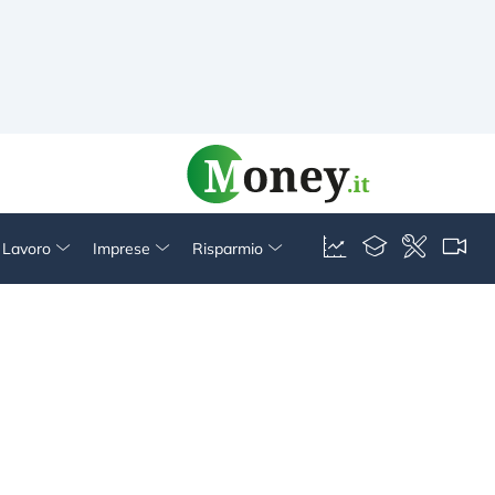
& Lavoro
Imprese
Risparmio