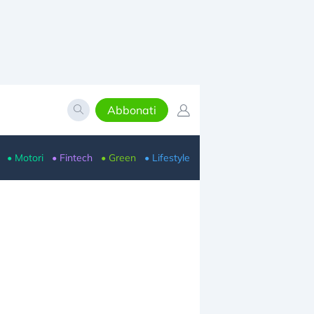
Abbonati
• Motori
• Fintech
• Green
• Lifestyle