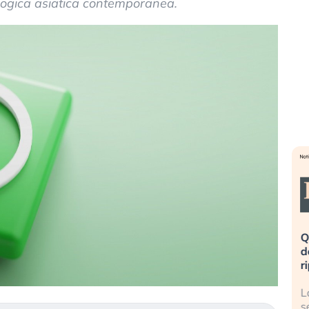
nologica asiatica contemporanea.
eme alla
«La mia vita è rovinata». Investitori
Q
uidando il
in preda al panico dopo lo scoppio
d
della bolla AI
r
finalmente
Il crollo della bolla AI travolge il
L
tanchezza
Kospi, mentre gli investitori retail (…)
s