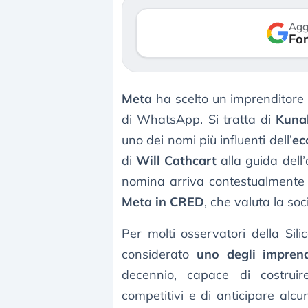
verso le (…)
Agg
Fon
3 agosto 2026
Meta
ha scelto un imprenditore 
di WhatsApp. Si tratta di
Kuna
uno dei nomi più influenti dell’
ec
di
Will Cathcart
alla guida dell
nomina arriva contestualment
Meta in CRED
, che valuta la soci
Per molti osservatori della Sil
considerato
uno degli imprendi
decennio, capace di costruir
competitivi e di anticipare alcu