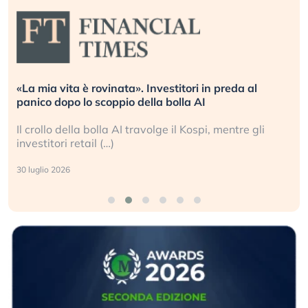
«La mia vita è rovinata». Investitori in preda al
panico dopo lo scoppio della bolla AI
Il crollo della bolla AI travolge il Kospi, mentre gli
investitori retail (…)
30 luglio 2026