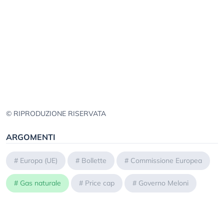
© RIPRODUZIONE RISERVATA
ARGOMENTI
#
Europa (UE)
#
Bollette
#
Commissione Europea
#
Gas naturale
#
Price cap
#
Governo Meloni