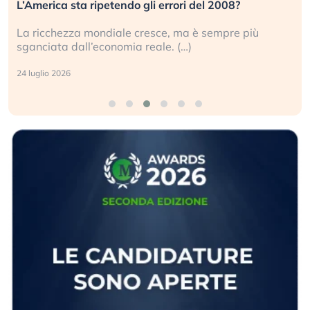
L’America sta ripetendo gli errori del 2008?
La ricchezza mondiale cresce, ma è sempre più
sganciata dall’economia reale. (…)
24 luglio 2026