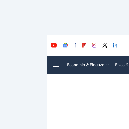
Economia & Finanza
Fisco 