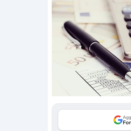
Dalle valutazioni estr
correzione. Cosa sta g
repricing degli asset?
Gli investitori stanno 
mostrando segni di s
Agg
verso le (…)
Fon
3 agosto 2026