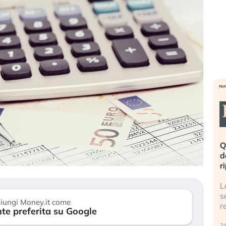
eme alla
«La mia vita è rovinata». Investitori
Q
uidando il
in preda al panico dopo lo scoppio
d
della bolla AI
r
finalmente
Il crollo della bolla AI travolge il
L
tanchezza
Kospi, mentre gli investitori retail (…)
s
iungi Money.it come
r
te preferita su Google
30 luglio 2026
24