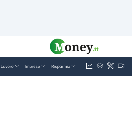
& Lavoro
Imprese
Risparmio