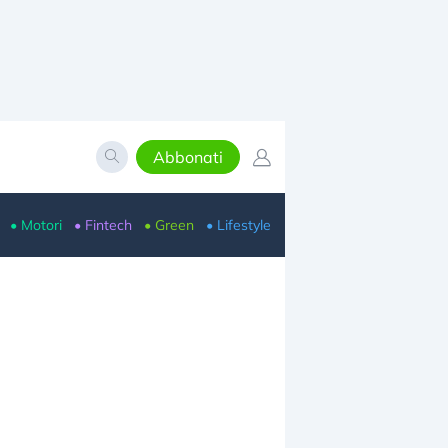
Abbonati
• Motori
• Fintech
• Green
• Lifestyle