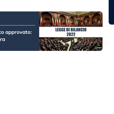
sto approvato:
ra