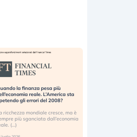
uando la finanza pesa più
Russia e Cina pronti
ell’economia reale. L’America sta
Starlink. Gli investit
ipetendo gli errori del 2008?
sottovalutando il ris
a ricchezza mondiale cresce, ma è
Gli investitori tech c
empre più sganciata dall’economia
ignorare il rischio geop
eale. (…)
17 luglio 2026
 luglio 2026