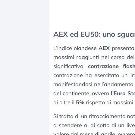
AEX ed EU50: uno sguard
L’indice olandese
AEX
presenta 
massimi raggiunti nel corso de
significativa
contrazione flas
contrazione ha esercitato un i
manifestandosi nell’andamento de
del continente, ovvero
l’Euro St
di oltre il
5%
rispetto ai massimi 
Si tratta di un ritracciamento no
a scendere al di sotto di un liv
valore dal mese di aprile, ovvero