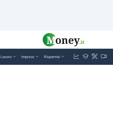
& Lavoro
Imprese
Risparmio