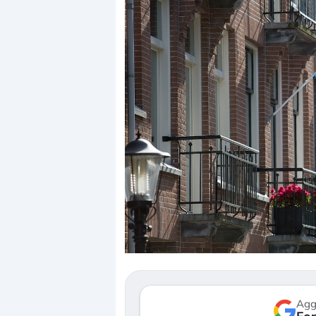
Dalle
corre
repri
Gli i
most
verso
Agg
3 agos