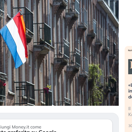
 valutazioni estreme alla
«La mia vita è rovinata».
zione. Cosa sta guidando il
in preda al panico dopo 
cing degli asset?
della bolla AI
nvestitori stanno finalmente
Il crollo della bolla AI tra
rando segni di stanchezza
Kospi, mentre gli investito
 le (…)
30 luglio 2026
iungi Money.it come
to 2026