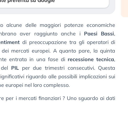
te preferita su Google
to alcune delle maggiori potenze economiche
embrano aver raggiunto anche i
Paesi Bassi
,
entiment
di preoccupazione tra gli operatori di
e dei mercati europei. A quanto pare, la quinta
nte entrata in una fase di
recessione tecnica
,
e del
PIL
per due trimestri consecutivi. Questa
ignificativi riguardo alle possibili implicazioni sui
he europei nel loro complesso.
 per i mercati finanziari ? Uno sguardo ai dati