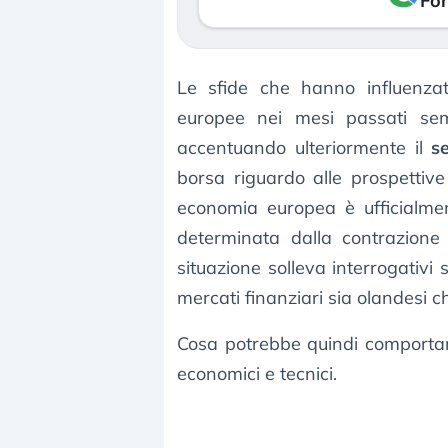
Fon
Le sfide che hanno influenza
europee nei mesi passati s
accentuando ulteriormente il
s
borsa riguardo alle prospettiv
economia europea è ufficialme
determinata dalla contrazion
situazione solleva interrogativi s
mercati finanziari sia olandesi c
Cosa potrebbe quindi comportare
economici e tecnici.