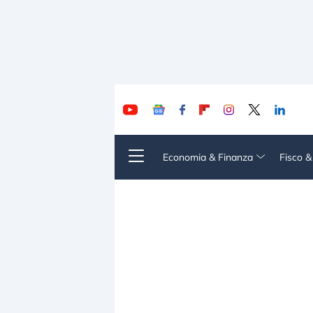
Economia & Finanza
Fisco 