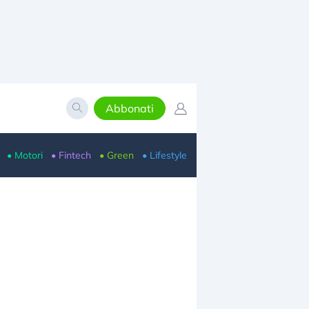
Abbonati
• Motori
• Fintech
• Green
• Lifestyle