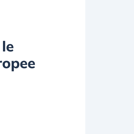
le
ropee