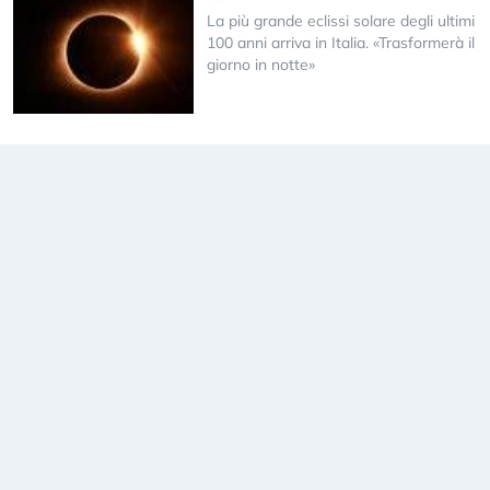
La più grande eclissi solare degli ultimi
100 anni arriva in Italia. «Trasformerà il
giorno in notte»