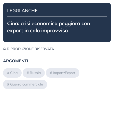
LEGGI ANCHE
Cina: crisi economica peggiora con
export in calo improvviso
© RIPRODUZIONE RISERVATA
ARGOMENTI
#
Cina
#
Russia
#
Import/Export
#
Guerra commerciale